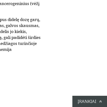
 kancerogeninius (vėžį
pus didelę dozę garų,
mas, galvos skausmas,
lis jo kiekis,
 gali padidėti širdies
medžiagos turinčioje
nemija
ĮRANKIAI