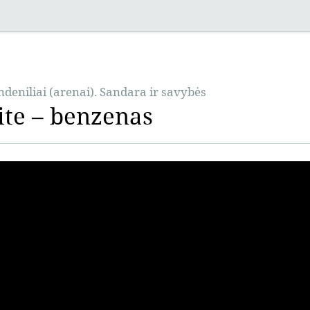
deniliai (arenai). Sandara ir savybės
ite – benzenas