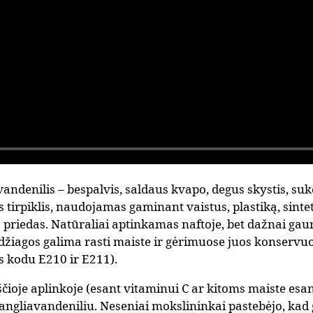
andenilis – bespalvis, saldaus kvapo, degus skystis, suk
 tirpiklis, naudojamas gaminant vaistus, plastiką, sinte
o priedas. Natūraliai aptinkamas naftoje, bet dažnai gau
iagos galima rasti maiste ir gėrimuose juos konservuo
s kodu E210 ir E211).
čioje aplinkoje (esant vitaminui C ar kitoms maiste esa
 angliavandeniliu. Neseniai mokslininkai pastebėjo, kad