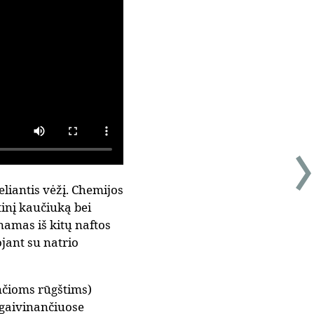
eliantis vėžį. Chemijos
tinį kaučiuką bei
namas iš kitų naftos
jant su natrio
nčioms rūgštims)
 gaivinančiuose