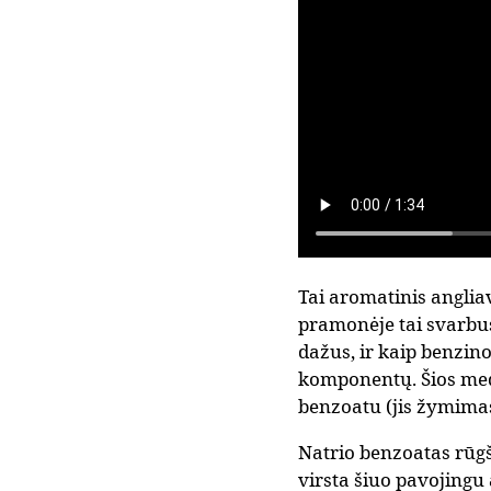
Tai aromatinis angliav
pramonėje tai svarbus
dažus, ir kaip benzin
komponentų. Šios medž
benzoatu (jis žymima
Natrio benzoatas rūgš
virsta šiuo pavojingu