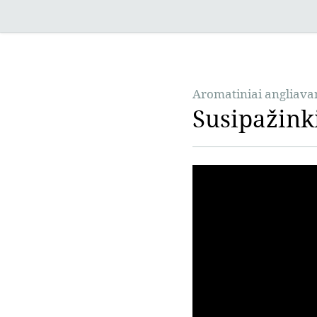
Aromatiniai angliavan
Susipažink