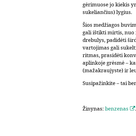
gėrimuose jo kiekis yr
sukeliančius) lygius.
Šios medžiagos buvima
gali ištikti mirtis, n
drebulys, padidėti šir
vartojimas gali sukelt
ritmas, prasidėti konv
aplinkoje grėsmė – ka
(mažakraujyste) ir le
Susipažinkite – tai be
Žinynas:
benzenas