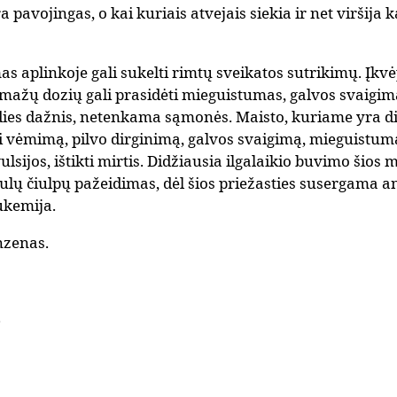
a pavojingas, o kai kuriais atvejais siekia ir net viršija
s aplinkoje gali sukelti rimtų sveikatos sutrikimų. Įkvė
uo mažų dozių gali prasidėti mieguistumas, galvos svaigi
dies dažnis, netenkama sąmonės. Maisto, kuriame yra dide
i vėmimą, pilvo dirginimą, galvos svaigimą, mieguistumą,
ulsijos, ištikti mirtis. Didžiausia ilgalaikio buvimo šios 
ulų čiulpų pažeidimas, dėl šios priežasties susergama a
ukemija.
nzenas.
.