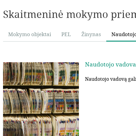
Skaitmeninė mokymo priem
Mokymo objektai
PEL
Žinynas
Naudotoj
Naudotojo vadova
Naudotojo vadovą galit